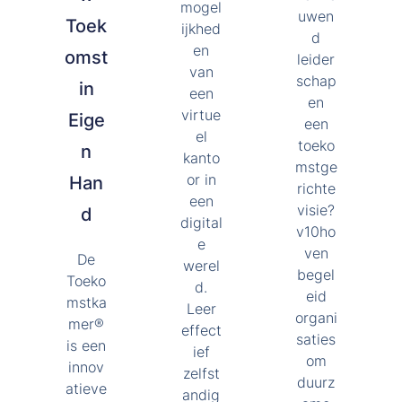
mogel
uwen
Toek
ijkhed
d
en
omst
leider
van
schap
in
een
en
virtue
Eige
een
el
toeko
n
kanto
mstge
or in
Han
richte
een
visie?
d
digital
v10ho
e
ven
De
werel
begel
Toeko
d.
eid
mstka
Leer
organi
mer®
effect
saties
is een
ief
om
innov
zelfst
duurz
atieve
andig