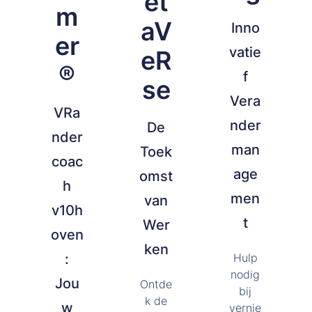
et
m
aV
Inno
er
vatie
eR
®
f
se
Vera
VRa
nder
De
nder
man
Toek
coac
age
omst
h
men
van
v10h
t
Wer
oven
ken
:
Hulp
nodig
Jou
Ontde
bij
k de
w
vernie