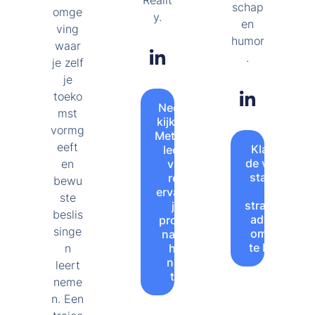
Realit
schap
omge
y.
en
ving
humor
waar
.
je zelf
je
toeko
Neem een
mst
kijkje in de
vormg
Metaverse:
eeft
Klaar voor
leer hoe
de volgende
en
virtual
stap? Hulp
reality
bewu
met
ervaringen
ste
strategische
jouw
beslis
advisering
projecten
singe
om doelen
naar een
te bereiken
n
hoger
niveau
leert
tillen.
neme
n. Een