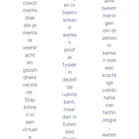
ame
coach
en in
belem
metho
teamv
merin
diek
erban
gen
die je
d
om te
menta
werke
zetten
le
n
in
veerkr
alsof
kanse
acht
je
n met
en
fysiek
een
gezon
in
kracht
dheid
dezelf
ige
verste
de
combi
rkt.
ruimte
natie
Stap
bent,
van
binne
maar
techn
n in
dan in
ologie
een
Exten
,
virtuel
ded
weten
e