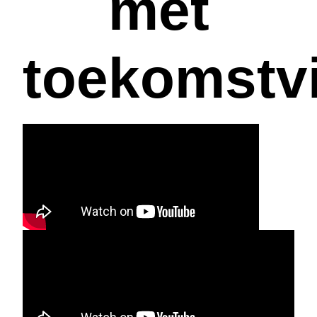
met
toekomstvi