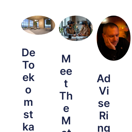
De
M
To
ee
ek
Ad
t
o
Vi
Th
m
se
e
st
Ri
M
ka
ng