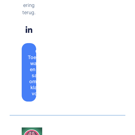
ering
terug.
Ontdek de
Toekomstkamer:
waar innovatie
en technologie
samenkomen
om jouw bedrijf
klaar te maken
voor morgen.