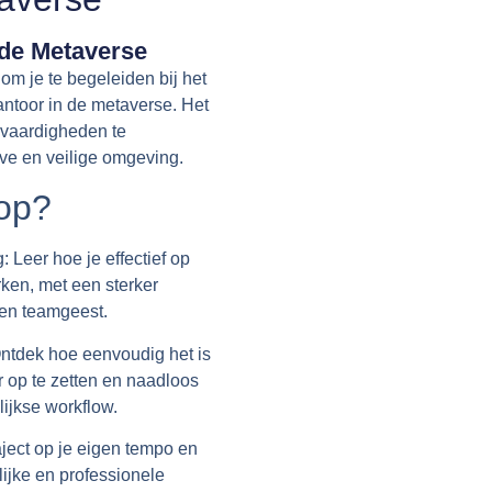
 de Metaverse
 om je
te begeleiden bij het
kantoor in de metaverse
. Het
 vaardigheden te
eve en
veilige omgeving
.
 op?
:
Leer hoe je
effectief op
rken
, met een sterker
 en teamgeest.
ntdek hoe eenvoudig het is
r op te zetten
en naadloos
lijkse workflow.
aject
op je eigen tempo
en
lijke en professionele