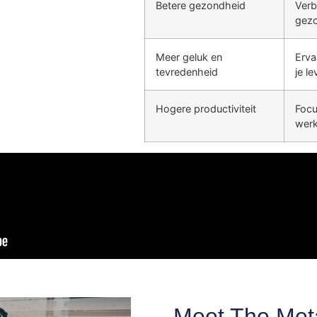
Betere gezondheid
Verb
gezo
Meer geluk en
Erva
tevredenheid
je le
Hogere productiviteit
Focu
werk
Meet The Met