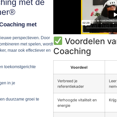
hing met de
mer®
 Coaching met
nieuwe perspectieven.
Door
Voordelen va
ombineren met spelen, wordt
Coaching
uker, maar ook
effectiever en
n toekomstgerichte
Voordeel
Verbreed je
Leer
jgen
in je
referentiekader
nem
en duurzame groei te
Verhoogde vitaliteit en
Krijg
energie