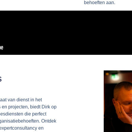
behoeften aan.
s
at van dienst in het
 en projecten, biedt Dirk
op
iesdiensten
die perfect
rganisatiebehoeften. Ontdek
 expertconsultancy en