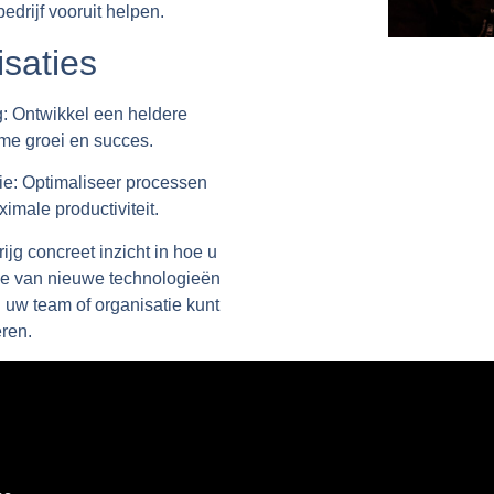
bedrijf vooruit helpen.
saties
:
Ontwikkel een heldere
me groei en succes.
ie:
Optimaliseer processen
imale productiviteit.
ijg concreet inzicht in hoe u
ie van nieuwe technologieën
 uw team of organisatie kunt
ren.