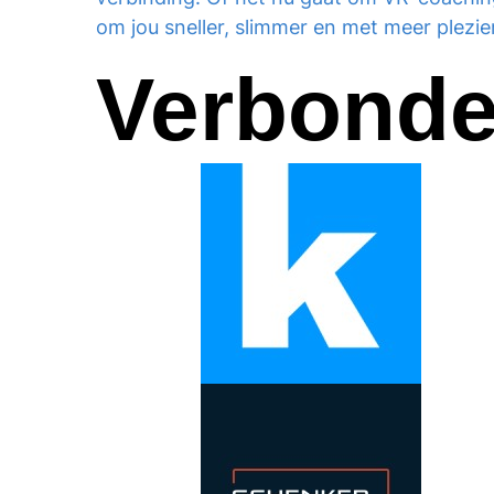
om jou sneller, slimmer en met meer plezier
Verbonden