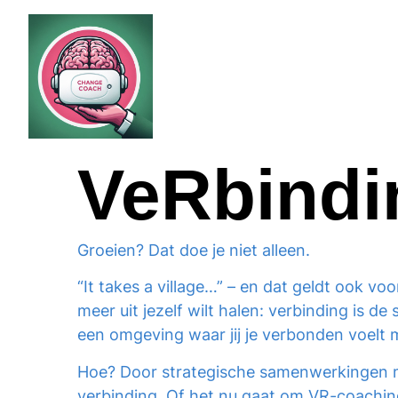
de
inhoud
VeRbindi
Groeien? Dat doe je niet alleen.
“It takes a village…”
– en dat geldt ook voor
meer uit jezelf wilt halen: verbinding is d
een omgeving waar jij je verbonden voelt 
Hoe? Door strategische samenwerkingen met
verbinding. Of het nu gaat om VR-coaching