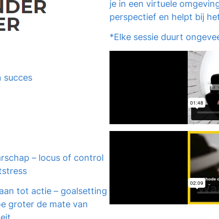
je in een virtuele omgevin
perspectief en helpt bij h
*Elke sessie duurt ongevee
n succes
rschap – locus of control
tstress
an tot actie – goalsetting
oe groter de mate van
eit