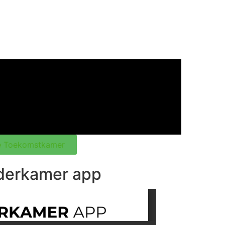
Je Toekomstkamer
derkamer app