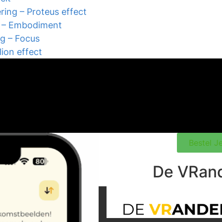
ring – Proteus effect
er – Embodiment
ng – Focus
ion effect
Bestel 
De VRan