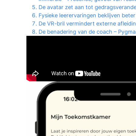
De avatar zet aan tot gedragsverande
Fysieke leerervaringen beklijven bet
De VR-bril vermindert externe afleidi
De benadering van de coach – Pygmal